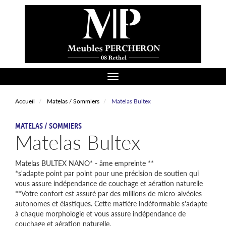
Aller
au
contenu
principal
Toggle navigation
Accueil
Matelas / Sommiers
Matelas Bultex
CATÉGORIE
MATELAS / SOMMIERS
Matelas Bultex
Matelas BULTEX NANO* - âme empreinte **
*s'adapte point par point pour une précision de soutien qui
vous assure indépendance de couchage et aération naturelle
**Votre confort est assuré par des millions de micro-alvéoles
autonomes et élastiques. Cette matière indéformable s'adapte
à chaque morphologie et vous assure indépendance de
couchage et aération naturelle.