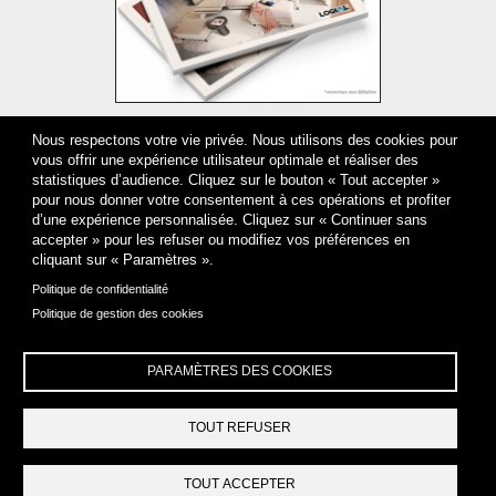
DÉCOUVRIR
Nous respectons votre vie privée. Nous utilisons des cookies pour
vous offrir une expérience utilisateur optimale et réaliser des
statistiques d’audience. Cliquez sur le bouton « Tout accepter »
HORAIRES D’OUVERTURE
pour nous donner votre consentement à ces opérations et profiter
lundi
Fermé
d’une expérience personnalisée. Cliquez sur « Continuer sans
mardi
Congés 3 au 17 août
accepter » pour les refuser ou modifiez vos préférences en
mercredi
Congés 3 au 17 août
cliquant sur « Paramètres ».
jeudi
Congés 3 au 17 août
Politique de confidentialité
vendredi
Congés 3 au 17 août
samedi
Congés 3 au 17 août
Politique de gestion des cookies
dimanche
Fermé
PARAMÈTRES DES COOKIES
TOUT REFUSER
GESTION DES COOKIES
MENTIONS LÉGALES
POLITIQUE DE CONFIDENTIALITÉ
Footer
© DARK DESIGN
TOUT ACCEPTER