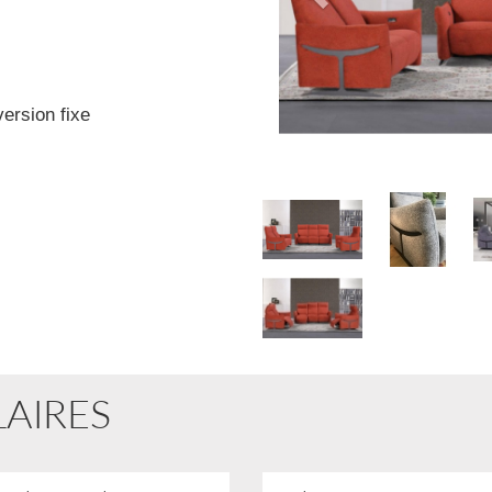
version fixe
Galerie
LAIRES