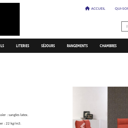
ACCUEIL
QUI-SO
Menu
secondaire
ILS
LITERIES
SÉJOURS
RANGEMENTS
CHAMBRES
Précédent
ier : sangles latex.
er : 22 kg/m3.