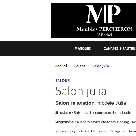
Aller
au
contenu
principal
Main
MARQUES
CANAPÉS & FAUTEU
navigation
Accueil
Salons
Salon julia
CATÉGORIE
SALONS
Salon julia
Salon relaxation
, modèle Julia
Structure
: Bois massif + panneaux de particules
Suspension :
Assise ressorts ensachés + nosag. Doss
Mousse polyuréthane HR : assise : 30 kg/m3. Dossi