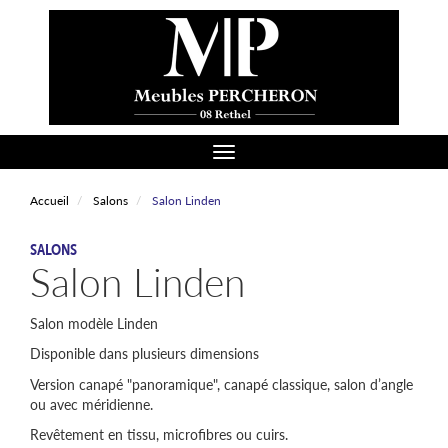
Aller
au
contenu
principal
Toggle navigation
Accueil
Salons
Salon Linden
CATÉGORIE
SALONS
Salon Linden
Salon modèle Linden
Disponible dans plusieurs dimensions
Version canapé "panoramique", canapé classique, salon d’angle
ou avec méridienne.
Revêtement en tissu, microfibres ou cuirs.