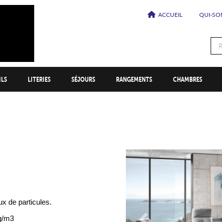
ACCUEIL
QUI-SO
Menu
secondaire
ILS
LITERIES
SÉJOURS
RANGEMENTS
CHAMBRES
Précédent
ux de particules.
g/m3