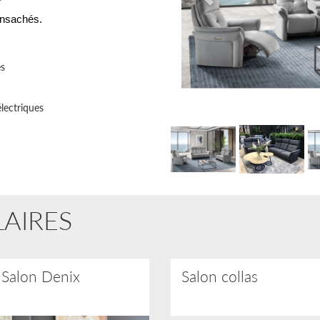
ensachés.
es
électriques
Galerie
LAIRES
Salon Denix
Salon collas