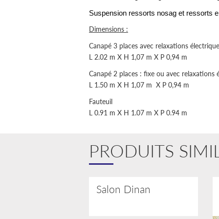
Suspension ressorts nosag et ressorts 
Dimensions :
Canapé 3 places avec relaxations électriqu
L 2.02 m X H 1,07 m X P 0,94 m
Canapé 2 places : fixe ou avec relaxations 
L 1.50 m X H 1,07 m X P 0,94 m
Fauteuil
L 0.91 m X H 1.07 m X P 0.94 m
PRODUITS SIMI
Salon Dinan