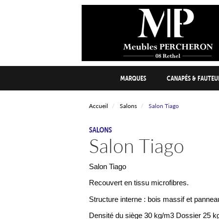
Aller
au
contenu
principal
Main
MARQUES
CANAPÉS & FAUTEU
navigation
Accueil
Salons
Salon Tiago
CATÉGORIE
SALONS
Salon Tiago
Salon Tiago
Recouvert en tissu microfibres.
Structure interne : bois massif et pannea
Densité du siège 30 kg/m3 Dossier 25 k