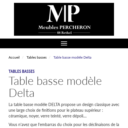
Aller
au
contenu
principal
Toggle navigation
Accueil
Tables basses
Table basse modèle Delta
CATÉGORIE
TABLES BASSES
Table basse modèle
Delta
La table basse modèle DELTA propose un design classique avec
une large choix de finitions pour le plateau supérieur :
céramique, noyer, verre teinté, verre dépoli....
Vous n'avez que l'embarras du choix pour les déclinaisons de la