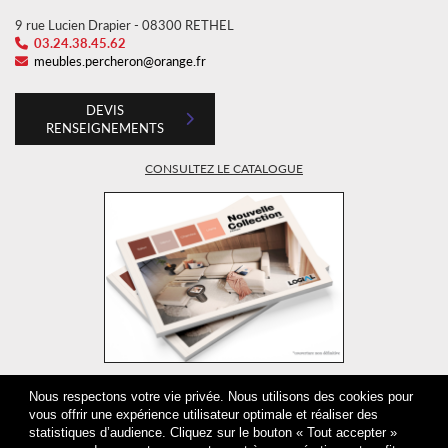
9 rue Lucien Drapier - 08300 RETHEL
03.24.38.45.62
meubles.percheron@orange.fr
DEVIS
RENSEIGNEMENTS
CONSULTEZ LE CATALOGUE
DÉCOUVRIR
Nous respectons votre vie privée. Nous utilisons des cookies pour
vous offrir une expérience utilisateur optimale et réaliser des
statistiques d’audience. Cliquez sur le bouton « Tout accepter »
HORAIRES D’OUVERTURE