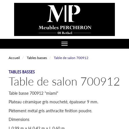
Aller
au
contenu
principal
Toggle navigation
Accueil
Tables basses
Table de salon 700912
CATÉGORIE
TABLES BASSES
Table de salon 700912
Table basse 700912 "miami"
Plateau céramique gris moucheté, épaisseur 9 mm.
Piétement métal gris anthracite finition poudre.
Dimensions
L.0.99 m x H 0.42 m x L 0.60 m